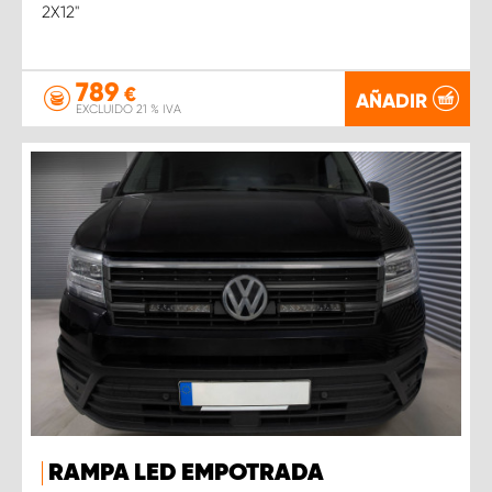
2X12''
789
€
AÑADIR
EXCLUIDO 21 % IVA
RAMPA LED EMPOTRADA