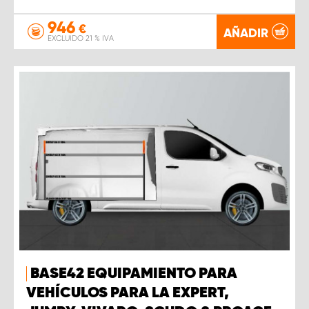
946
€
AÑADIR
EXCLUIDO 21 % IVA
BASE42 EQUIPAMIENTO PARA
VEHÍCULOS PARA LA EXPERT,