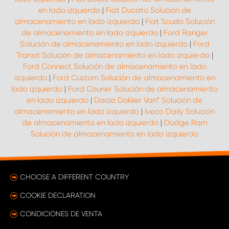
en lado izquierdo
|
Fiat Ducato Solución de
almacenamiento en lado izquierdo
|
Fiat Scudo Solución
de almacenamiento en lado izquierdo
|
Ford Ranger
Solución de almacenamiento en lado izquierdo
|
Ford
Transit Solución de almacenamiento en lado izquierdo
|
Ford Connect Solución de almacenamiento en lado
izquierdo
|
Ford Custom Solución de almacenamiento en
lado izquierdo
|
Ford Courier Solución de almacenamiento
en lado izquierdo
|
Dacia Dokker Van* Solución de
almacenamiento en lado izquierdo
|
Iveco Daily Solución
de almacenamiento en lado izquierdo
|
Dodge Ram
Solución de almacenamiento en lado izquierdo
CHOOSE A DIFFERENT COUNTRY
COOKIE DECLARATION
CONDICIONES DE VENTA