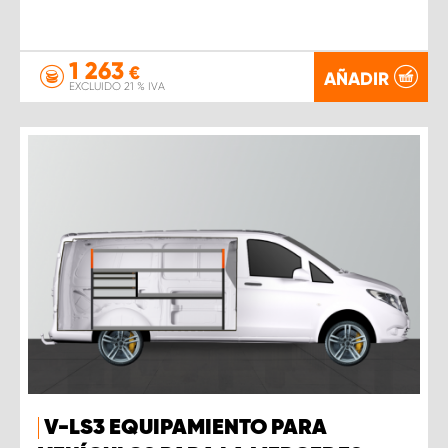
1 263
€
AÑADIR
EXCLUIDO 21 % IVA
V-LS3 EQUIPAMIENTO PARA