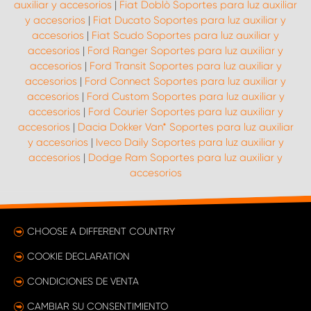
auxiliar y accesorios
|
Fiat Doblò Soportes para luz auxiliar
y accesorios
|
Fiat Ducato Soportes para luz auxiliar y
accesorios
|
Fiat Scudo Soportes para luz auxiliar y
accesorios
|
Ford Ranger Soportes para luz auxiliar y
accesorios
|
Ford Transit Soportes para luz auxiliar y
accesorios
|
Ford Connect Soportes para luz auxiliar y
accesorios
|
Ford Custom Soportes para luz auxiliar y
accesorios
|
Ford Courier Soportes para luz auxiliar y
accesorios
|
Dacia Dokker Van* Soportes para luz auxiliar
y accesorios
|
Iveco Daily Soportes para luz auxiliar y
accesorios
|
Dodge Ram Soportes para luz auxiliar y
accesorios
CHOOSE A DIFFERENT COUNTRY
COOKIE DECLARATION
CONDICIONES DE VENTA
CAMBIAR SU CONSENTIMIENTO