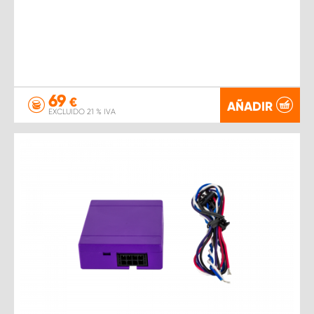
69
€
AÑADIR
EXCLUIDO 21 % IVA