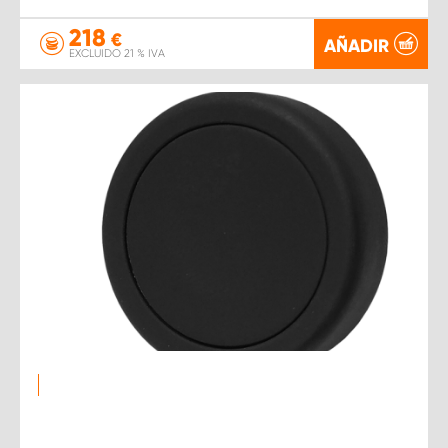
218
€
AÑADIR
EXCLUIDO 21 % IVA