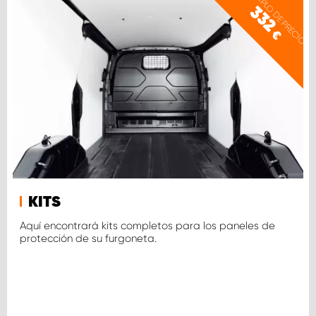
EJEMPLO DE PRECIO
332
€
KITS
Aquí encontrará kits completos para los paneles de
protección de su furgoneta.