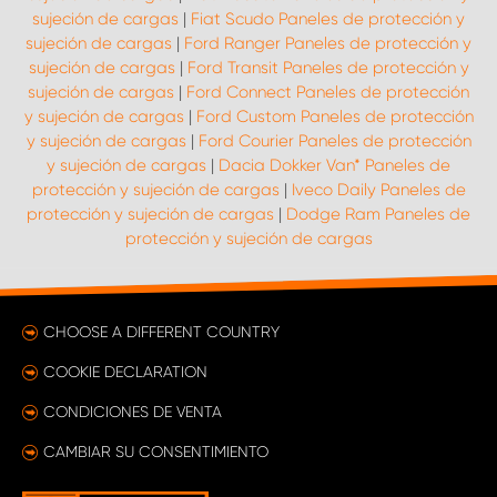
sujeción de cargas
|
Fiat Scudo Paneles de protección y
sujeción de cargas
|
Ford Ranger Paneles de protección y
sujeción de cargas
|
Ford Transit Paneles de protección y
sujeción de cargas
|
Ford Connect Paneles de protección
y sujeción de cargas
|
Ford Custom Paneles de protección
y sujeción de cargas
|
Ford Courier Paneles de protección
y sujeción de cargas
|
Dacia Dokker Van* Paneles de
protección y sujeción de cargas
|
Iveco Daily Paneles de
protección y sujeción de cargas
|
Dodge Ram Paneles de
protección y sujeción de cargas
CHOOSE A DIFFERENT COUNTRY
COOKIE DECLARATION
CONDICIONES DE VENTA
CAMBIAR SU CONSENTIMIENTO