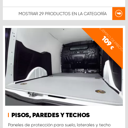
MOSTRAR
29 PRODUCTOS
EN LA CATEGORÍA
EJEMPLO DE PRECIO
109
€
PISOS, PAREDES Y TECHOS
Paneles de protección para suelo, laterales y techo