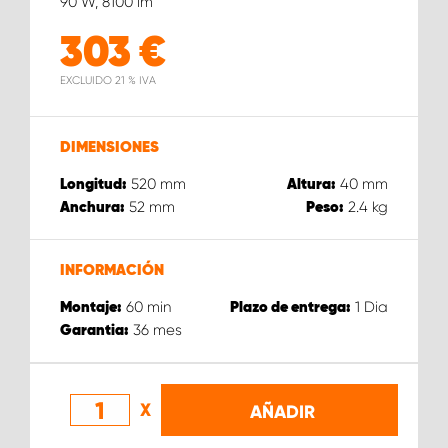
90 W, 8100 lm
303
€
EXCLUIDO 21 % IVA
DIMENSIONES
520
mm
40
mm
Longitud:
Altura:
52
mm
2.4
kg
Anchura:
Peso:
INFORMACIÓN
60
min
1
Dia
Montaje:
Plazo de entrega:
36
mes
Garantia:
X
AÑADIR