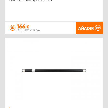
166
€
AÑADIR
EXCLUIDO 21 % IVA