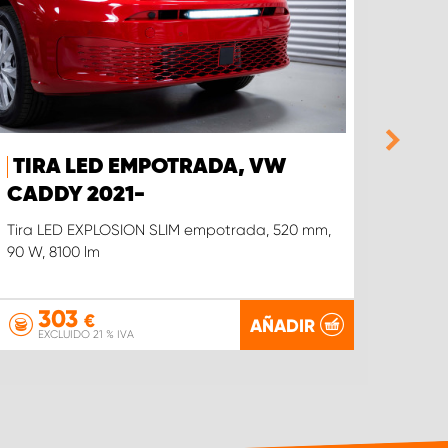
TIRA LED EMPOTRADA, VW
BAR
CADDY 2021-
CUS
Tira LED EXPLOSION SLIM empotrada, 520 mm,
EXPLO
90 W, 8100 lm
mm 90
303
€
AÑADIR
EXCLUIDO 21 % IVA
EX