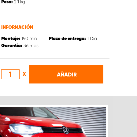
2.1
kg
Peso:
INFORMACIÓN
190
min
1
Dia
Montaje:
Plazo de entrega:
36
mes
Garantia:
X
AÑADIR