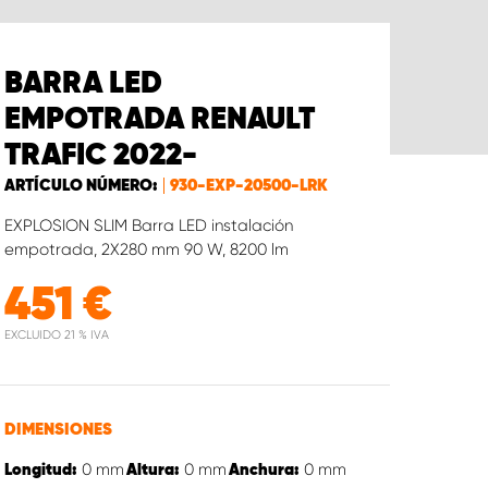
BARRA LED
EMPOTRADA RENAULT
TRAFIC 2022-
ARTÍCULO NÚMERO:
930-EXP-20500-LRK
EXPLOSION SLIM Barra LED instalación
empotrada, 2X280 mm 90 W, 8200 lm
451
€
EXCLUIDO 21 % IVA
DIMENSIONES
0
mm
0
mm
0
mm
Longitud:
Altura:
Anchura: