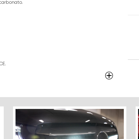
carbonato.
CE.