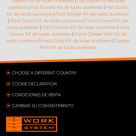
Talento Kit de luces auxiliares
|
Fiat Doblò Kit de luces
auxiliares
|
Fiat Ducato Kit de luces auxiliares
|
Fiat Scudo
Kit de luces auxiliares
|
Ford Ranger Kit de luces auxiliares
|
Ford Transit Kit de luces auxiliares
|
Ford Connect Kit de
luces auxiliares
|
Ford Custom Kit de luces auxiliares
|
Ford
Courier Kit de luces auxiliares
|
Dacia Dokker Van* Kit de
luces auxiliares
|
Iveco Daily Kit de luces auxiliares
|
Dodge
Ram Kit de luces auxiliares
CHOOSE A DIFFERENT COUNTRY
COOKIE DECLARATION
CONDICIONES DE VENTA
CAMBIAR SU CONSENTIMIENTO