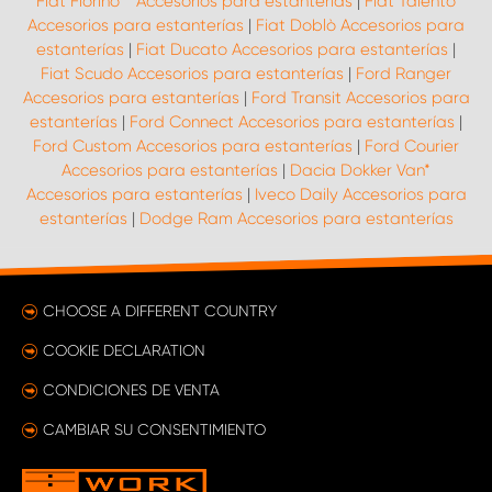
Fiat Fiorino** Accesorios para estanterías
|
Fiat Talento
Accesorios para estanterías
|
Fiat Doblò Accesorios para
estanterías
|
Fiat Ducato Accesorios para estanterías
|
Fiat Scudo Accesorios para estanterías
|
Ford Ranger
Accesorios para estanterías
|
Ford Transit Accesorios para
estanterías
|
Ford Connect Accesorios para estanterías
|
Ford Custom Accesorios para estanterías
|
Ford Courier
Accesorios para estanterías
|
Dacia Dokker Van*
Accesorios para estanterías
|
Iveco Daily Accesorios para
estanterías
|
Dodge Ram Accesorios para estanterías
CHOOSE A DIFFERENT COUNTRY
COOKIE DECLARATION
CONDICIONES DE VENTA
CAMBIAR SU CONSENTIMIENTO