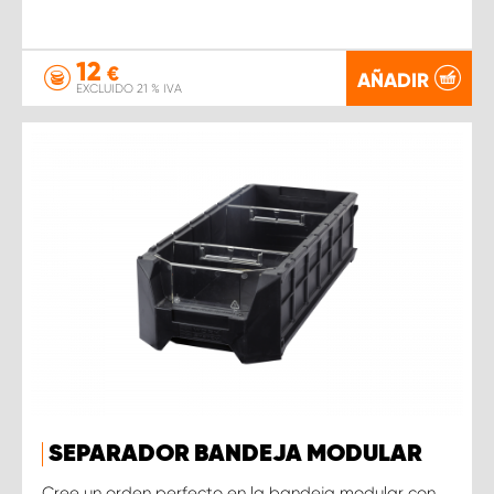
12
€
AÑADIR
EXCLUIDO 21 % IVA
SEPARADOR BANDEJA MODULAR
Cree un orden perfecto en la bandeja modular con