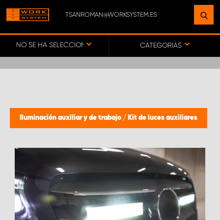
TSANROMAN@WORKSYSTEM.ES
ENCUENTRE UNA INSTALACIÓN
CERCA DE USTED
NO SE HA SELECCIONADO NINGÚN VEHÍCULO
CATEGORIAS
IR AL MAPA
SERVICIO AL CLIENTE
Iluminación auxiliar y de trabajo
/
Kit de luces auxiliares