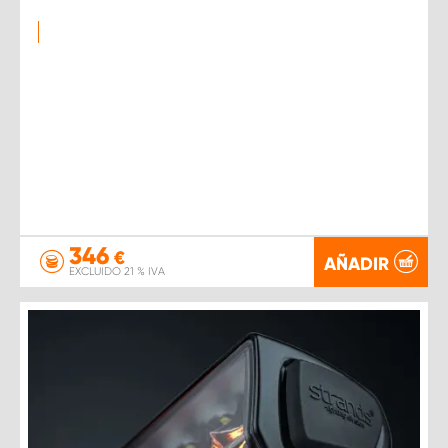
346
€
AÑADIR
EXCLUIDO 21 % IVA