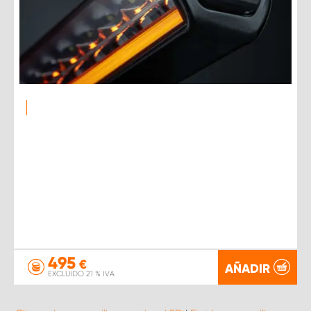
495
€
AÑADIR
EXCLUIDO 21 % IVA