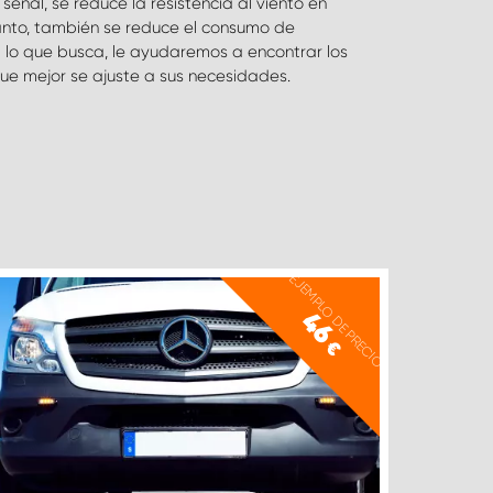
e mejor se ajuste a sus necesidades.
EJEMPLO DE PRECIO
46
€