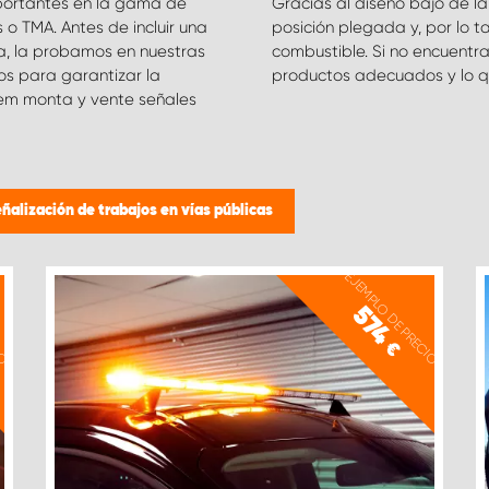
mportantes en la gama de
resistencia al viento en
 TMA. Antes de incluir una
se reduce el consumo de
ma, la probamos en nuestras
ayudaremos a encontrar los
os para garantizar la
productos adecuados y lo qu
tem monta y vente señales
ñalización de trabajos en vías públicas
IO
EJEMPLO DE PRECIO
574
€