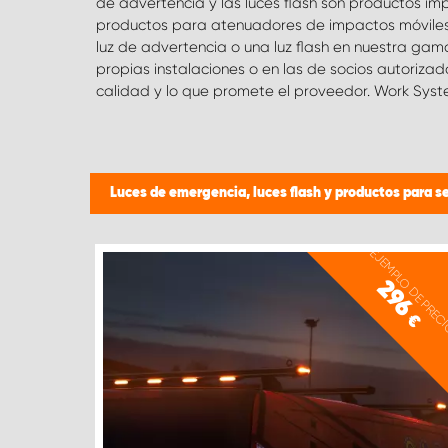
de advertencia y las luces flash son productos i
Gracias al diseño bajo de la señal, se reduce la 
productos para atenuadores de impactos móviles o
posición plegada y, por lo tanto, también 
luz de advertencia o una luz flash en nuestra ga
combustible. Si no encuentra lo que busca, le 
propias instalaciones o en las de socios autorizad
calidad y lo que promete el proveedor. Work Sys
Luces de emergencia, luces flash y productos para se
EJEMPLO DE PREC
296
€