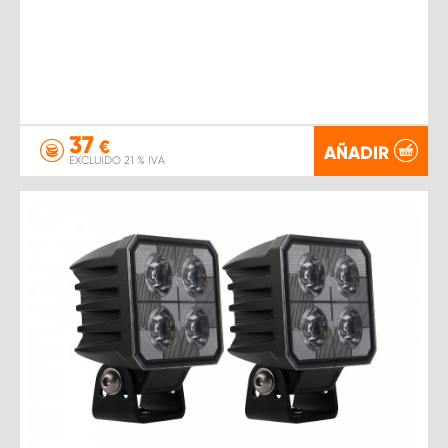
37
€
AÑADIR
EXCLUIDO 21 % IVA