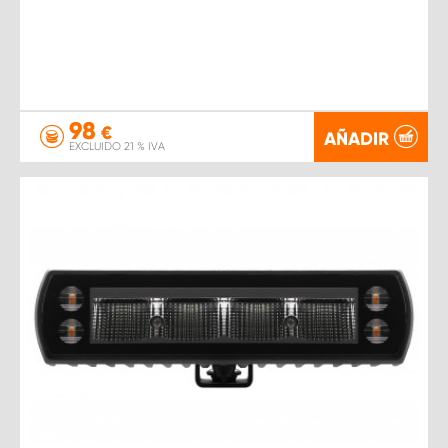
98
€
AÑADIR
EXCLUIDO 21 % IVA