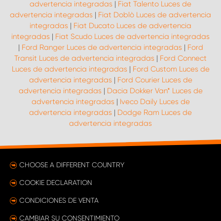
advertencia integradas
|
Fiat Talento Luces de
advertencia integradas
|
Fiat Doblò Luces de advertencia
integradas
|
Fiat Ducato Luces de advertencia
integradas
|
Fiat Scudo Luces de advertencia integradas
|
Ford Ranger Luces de advertencia integradas
|
Ford
Transit Luces de advertencia integradas
|
Ford Connect
Luces de advertencia integradas
|
Ford Custom Luces de
advertencia integradas
|
Ford Courier Luces de
advertencia integradas
|
Dacia Dokker Van* Luces de
advertencia integradas
|
Iveco Daily Luces de
advertencia integradas
|
Dodge Ram Luces de
advertencia integradas
CHOOSE A DIFFERENT COUNTRY
COOKIE DECLARATION
CONDICIONES DE VENTA
CAMBIAR SU CONSENTIMIENTO