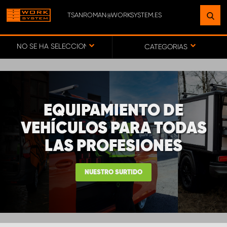
TSANROMAN@WORKSYSTEM.ES
ENCUENTRE UNA INSTALACIÓN
CERCA DE USTED
NO SE HA SELECCIONADO NINGÚN VEHÍCULO
CATEGORIAS
IR AL MAPA
EQUIPAMIENTO DE
SERVICIO AL CLIENTE
VEHÍCULOS PARA TODAS
LAS PROFESIONES
NUESTRO SURTIDO