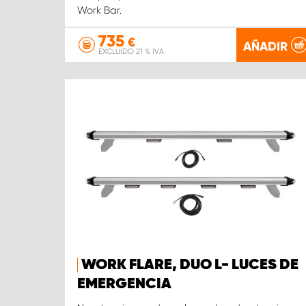
Work Bar.
735
€
AÑADIR
EXCLUIDO 21 % IVA
WORK FLARE, DUO L- LUCES DE
EMERGENCIA