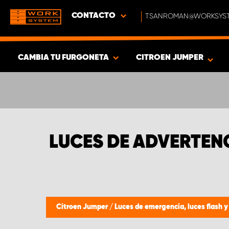
CONTACTO
TSANROMAN@WORKSYST
CAMBIA TU FURGONETA
CITROEN JUMPER
MOSTRAR RESULTADOS -
368
PRODUCTOS
LUCES DE ADVERTEN
Citroen Jumper
/
Luces de emergencia, luces flash y