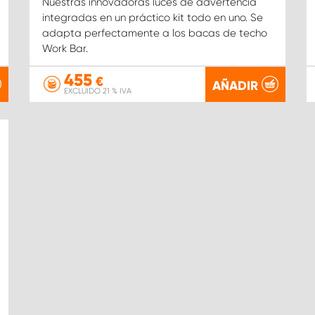
Nuestras innovadoras luces de advertencia
integradas en un práctico kit todo en uno. Se
adapta perfectamente a los bacas de techo
Work Bar.
455
€
AÑADIR
EXCLUIDO 21 % IVA