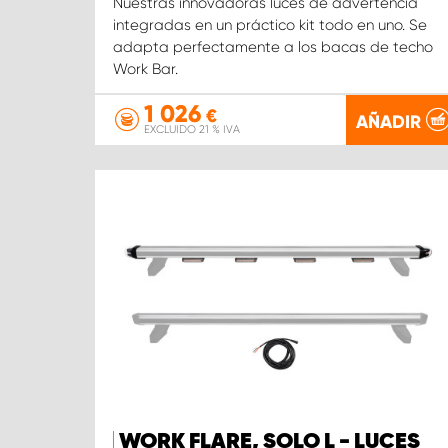
Nuestras innovadoras luces de advertencia
integradas en un práctico kit todo en uno. Se
adapta perfectamente a los bacas de techo
Work Bar.
1 026
€
AÑADIR
EXCLUIDO 21 % IVA
WORK FLARE, SOLO L - LUCES