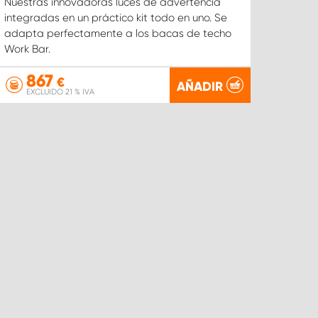
Nuestras innovadoras luces de advertencia
integradas en un práctico kit todo en uno. Se
adapta perfectamente a los bacas de techo
Work Bar.
867
€
AÑADIR
EXCLUIDO 21 % IVA