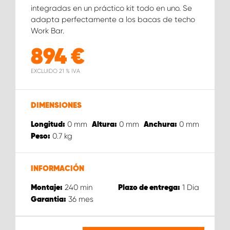
integradas en un práctico kit todo en uno. Se
adapta perfectamente a los bacas de techo
Work Bar.
894
€
EXCLUIDO 21 % IVA
DIMENSIONES
0
mm
0
mm
0
mm
Longitud:
Altura:
Anchura:
0.7
kg
Peso:
INFORMACIÓN
240
min
1
Dia
Montaje:
Plazo de entrega:
36
mes
Garantia: