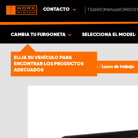
CONTACTO
TSANROMAN@WORKSYST
CAMBIA TU FURGONETA
SELECCIONA EL MODEL
MOSTRAR RESULTADOS -
1661
ELIJA SU VEHÍCULO PARA
PRODUCTOS
ENCONTRAR LOS PRODUCTOS
Iluminación auxiliar y de trabajo
/
Luces de trabajo
ADECUADOS