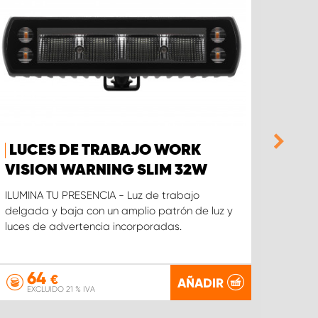
LUCES DE TRABAJO WORK
2 P
VISION WARNING SLIM 32W
WOR
32W
ILUMINA TU PRESENCIA - Luz de trabajo
delgada y baja con un amplio patrón de luz y
ILUMIN
luces de advertencia incorporadas.
delgad
luces 
64
1
€
AÑADIR
EXCLUIDO 21 % IVA
EX