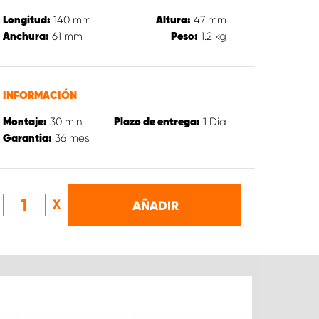
140
mm
47
mm
Longitud:
Altura:
61
mm
1.2
kg
Anchura:
Peso:
INFORMACIÓN
30
min
1
Dia
Montaje:
Plazo de entrega:
36
mes
Garantia:
X
AÑADIR