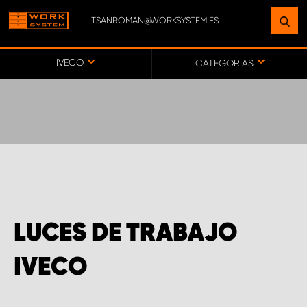
TSANROMAN@WORKSYSTEM.ES
ENCUENTRE UNA INSTALACIÓN
CERCA DE USTED
IVECO
CATEGORIAS
IR AL MAPA
SERVICIO AL CLIENTE
LUCES DE TRABAJO
IVECO