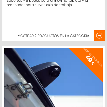
Soportes y trípodes para el móvil, la tableta y el
ordenador para su vehículo de trabajo.
MOSTRAR
2 PRODUCTOS
EN LA CATEGORÍA
EJEMPLO DE PRECIO
40
€