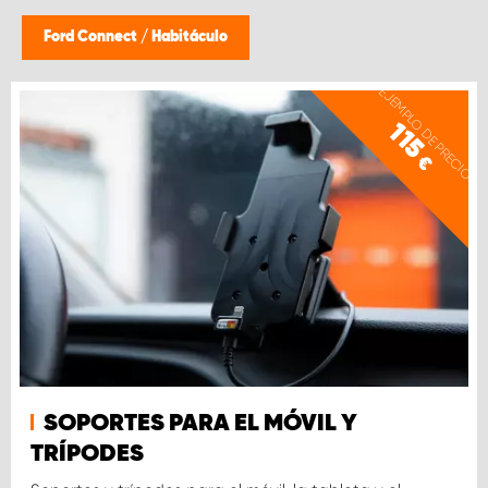
Ford Connect
/
Habitáculo
EJEMPLO DE PRECIO
115
€
SOPORTES PARA EL MÓVIL Y
TRÍPODES