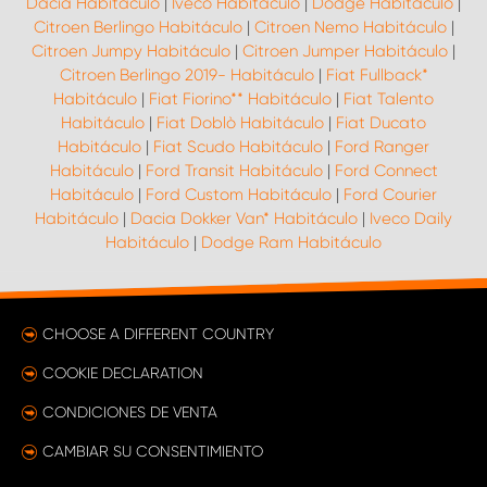
Dacia Habitáculo
|
Iveco Habitáculo
|
Dodge Habitáculo
|
Citroen Berlingo Habitáculo
|
Citroen Nemo Habitáculo
|
Citroen Jumpy Habitáculo
|
Citroen Jumper Habitáculo
|
Citroen Berlingo 2019- Habitáculo
|
Fiat Fullback*
Habitáculo
|
Fiat Fiorino** Habitáculo
|
Fiat Talento
Habitáculo
|
Fiat Doblò Habitáculo
|
Fiat Ducato
Habitáculo
|
Fiat Scudo Habitáculo
|
Ford Ranger
Habitáculo
|
Ford Transit Habitáculo
|
Ford Connect
Habitáculo
|
Ford Custom Habitáculo
|
Ford Courier
Habitáculo
|
Dacia Dokker Van* Habitáculo
|
Iveco Daily
Habitáculo
|
Dodge Ram Habitáculo
CHOOSE A DIFFERENT COUNTRY
COOKIE DECLARATION
CONDICIONES DE VENTA
CAMBIAR SU CONSENTIMIENTO