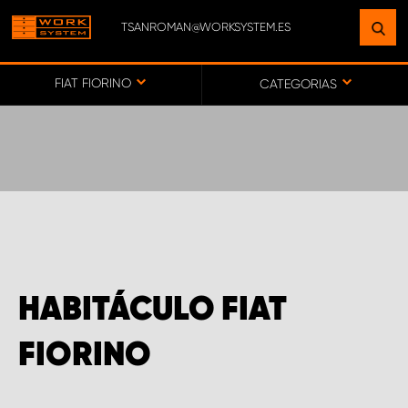
TSANROMAN@WORKSYSTEM.ES
ENCUENTRE UNA INSTALACIÓN
CERCA DE USTED
FIAT FIORINO
CATEGORIAS
IR AL MAPA
SERVICIO AL CLIENTE
HABITÁCULO FIAT
FIORINO