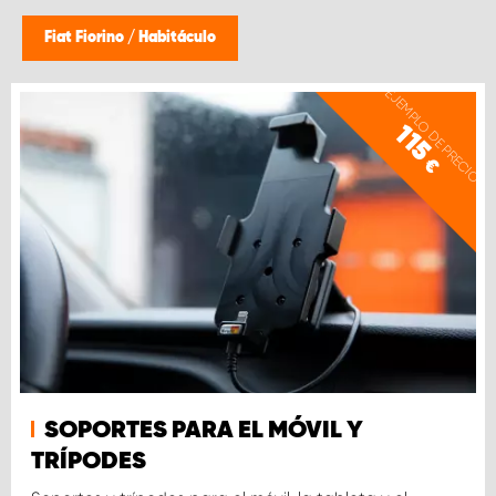
Fiat Fiorino
/
Habitáculo
EJEMPLO DE PRECIO
115
€
SOPORTES PARA EL MÓVIL Y
TRÍPODES