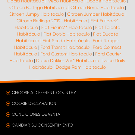
Dacia Habitáculo
|
Iveco Habitáculo
|
Dodge Habitáculo
|
Citroen Berlingo Habitáculo
|
Citroen Nemo Habitáculo
|
Citroen Jumpy Habitáculo
|
Citroen Jumper Habitáculo
|
Citroen Berlingo 2019- Habitáculo
|
Fiat Fullback*
Habitáculo
|
Fiat Fiorino** Habitáculo
|
Fiat Talento
Habitáculo
|
Fiat Doblò Habitáculo
|
Fiat Ducato
Habitáculo
|
Fiat Scudo Habitáculo
|
Ford Ranger
Habitáculo
|
Ford Transit Habitáculo
|
Ford Connect
Habitáculo
|
Ford Custom Habitáculo
|
Ford Courier
Habitáculo
|
Dacia Dokker Van* Habitáculo
|
Iveco Daily
Habitáculo
|
Dodge Ram Habitáculo
CHOOSE A DIFFERENT COUNTRY
COOKIE DECLARATION
CONDICIONES DE VENTA
CAMBIAR SU CONSENTIMIENTO