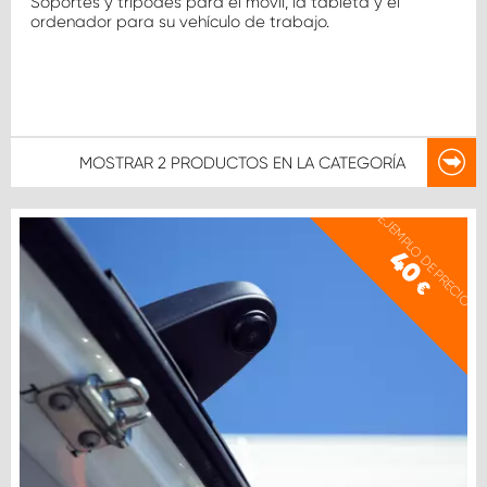
Soportes y trípodes para el móvil, la tableta y el
ordenador para su vehículo de trabajo.
MOSTRAR
2 PRODUCTOS
EN LA CATEGORÍA
EJEMPLO DE PRECIO
40
€