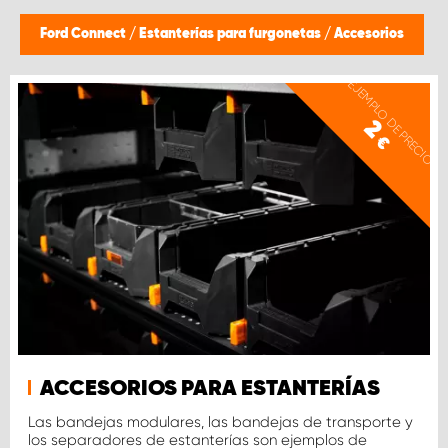
Ford Connect
/
Estanterías para furgonetas
/
Accesorios
EJEMPLO DE PRECIO
2
€
ACCESORIOS PARA ESTANTERÍAS
Las bandejas modulares, las bandejas de transporte y
los separadores de estanterías son ejemplos de