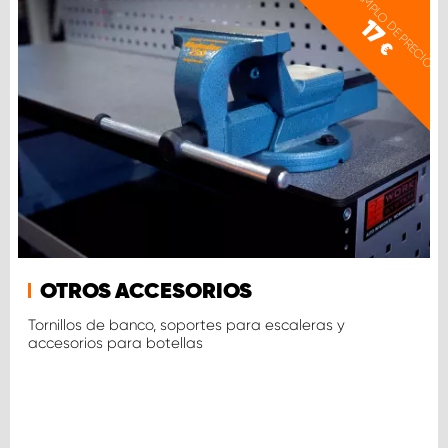
EJEMPLO DE PRECIO
17
€
OTROS ACCESORIOS
Tornillos de banco, soportes para escaleras y
accesorios para botellas