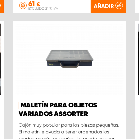
61
€
AÑADIR
EXCLUIDO 21 % IVA
MALETÍN PARA OBJETOS
VARIADOS ASSORTER
Cajón muy popular para las piezas pequeñas.
El maletín le ayuda a tener ordenados los
productos más pequeños. Lo puede colocar