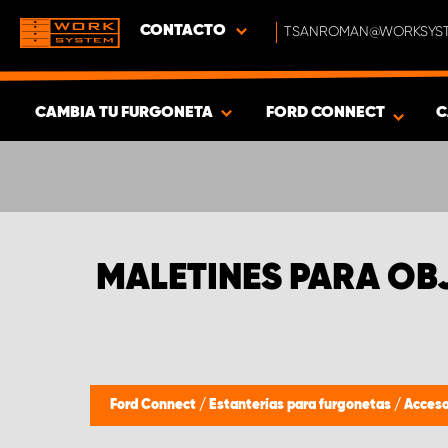
CONTACTO
TSANROMAN@WORKSYST
CAMBIA TU FURGONETA
FORD CONNECT
C
MOSTRAR RESULTADOS -
431
PRODUCTOS
MALETINES PARA OB
Ford Connect
/
Estanterías para furgonetas
/
Acceso