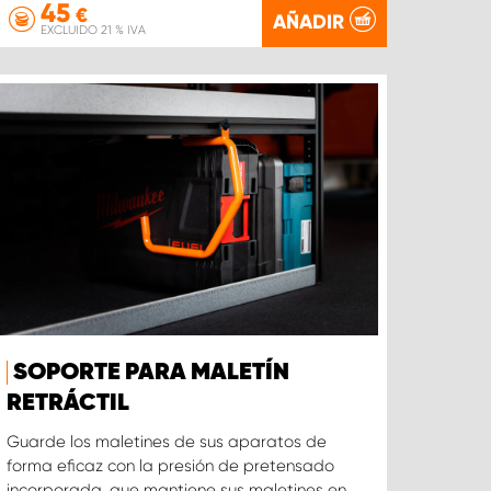
45
€
AÑADIR
EXCLUIDO 21 % IVA
SOPORTE PARA MALETÍN
RETRÁCTIL
Guarde los maletines de sus aparatos de
forma eficaz con la presión de pretensado
incorporada, que mantiene sus maletines en