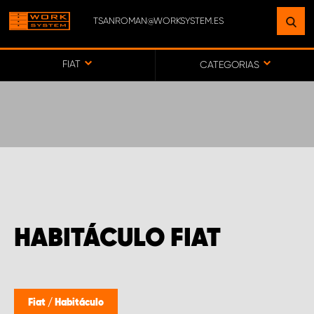
TSANROMAN@WORKSYSTEM.ES
ENCUENTRE UNA INSTALACIÓN
CERCA DE USTED
FIAT
CATEGORIAS
IR AL MAPA
SERVICIO AL CLIENTE
HABITÁCULO FIAT
Fiat
/
Habitáculo