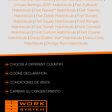
Citroen Berlingo 2019- Habitáculo
|
Fiat Fullback*
Habitáculo
|
Fiat Fiorino** Habitáculo
|
Fiat Talento
Habitáculo
|
Fiat Doblò Habitáculo
|
Fiat Ducato
Habitáculo
|
Fiat Scudo Habitáculo
|
Ford Ranger
Habitáculo
|
Ford Transit Habitáculo
|
Ford Connect
Habitáculo
|
Ford Custom Habitáculo
|
Ford Courier
Habitáculo
|
Dacia Dokker Van* Habitáculo
|
Iveco Daily
Habitáculo
|
Dodge Ram Habitáculo
CHOOSE A DIFFERENT COUNTRY
COOKIE DECLARATION
CONDICIONES DE VENTA
CAMBIAR SU CONSENTIMIENTO