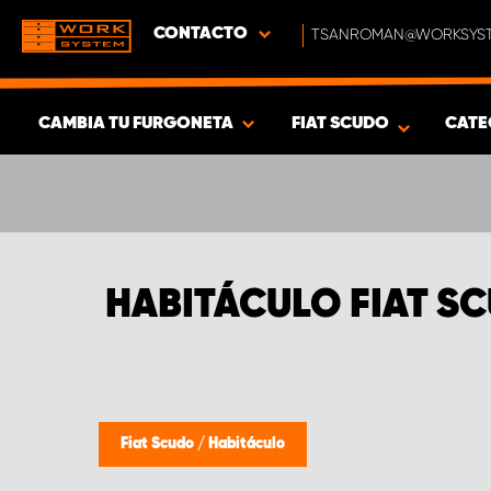
CONTACTO
TSANROMAN@WORKSYST
CAMBIA TU FURGONETA
FIAT SCUDO
CATE
MOSTRAR RESULTADOS -
386
PRODUCTOS
HABITÁCULO FIAT S
Fiat Scudo
/
Habitáculo