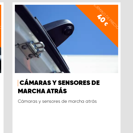
IO
EJEMPLO DE PRECIO
40
€
CÁMARAS Y SENSORES DE
MARCHA ATRÁS
Cámaras y sensores de marcha atrás