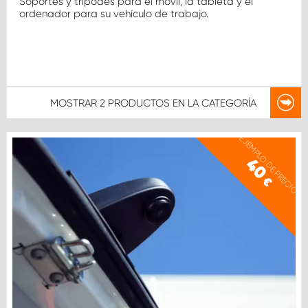
Soportes y trípodes para el móvil, la tableta y el
ordenador para su vehículo de trabajo.
MOSTRAR
2 PRODUCTOS
EN LA CATEGORÍA
EJEMPLO DE PRECIO
40
€