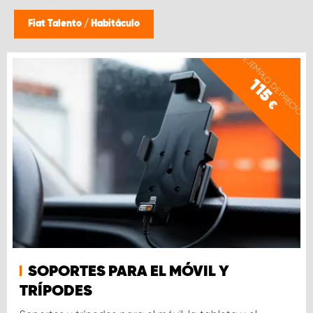
Fiat Talento
/
Habitáculo
EJEMPLO DE PRECIO
115
€
SOPORTES PARA EL MÓVIL Y
TRÍPODES