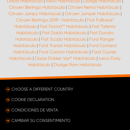
Dacia Habitáculo
|
Iveco Habitáculo
|
Dodge Habitáculo
|
Citroen Berlingo Habitáculo
|
Citroen Nemo Habitáculo
|
Citroen Jumpy Habitáculo
|
Citroen Jumper Habitáculo
|
Citroen Berlingo 2019- Habitáculo
|
Fiat Fullback*
Habitáculo
|
Fiat Fiorino** Habitáculo
|
Fiat Talento
Habitáculo
|
Fiat Doblò Habitáculo
|
Fiat Ducato
Habitáculo
|
Fiat Scudo Habitáculo
|
Ford Ranger
Habitáculo
|
Ford Transit Habitáculo
|
Ford Connect
Habitáculo
|
Ford Custom Habitáculo
|
Ford Courier
Habitáculo
|
Dacia Dokker Van* Habitáculo
|
Iveco Daily
Habitáculo
|
Dodge Ram Habitáculo
CHOOSE A DIFFERENT COUNTRY
COOKIE DECLARATION
CONDICIONES DE VENTA
CAMBIAR SU CONSENTIMIENTO