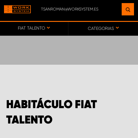
TSANROMAN@WORKSYSTEM.ES
ENCUENTRE UNA INSTALACIÓN
CERCA DE USTED
FIAT TALENTO
CATEGORIAS
IR AL MAPA
SERVICIO AL CLIENTE
HABITÁCULO FIAT
TALENTO