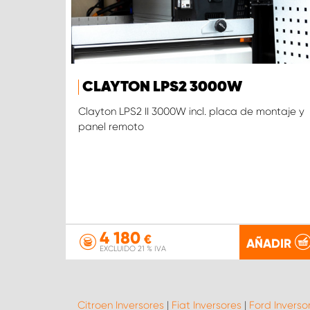
CLAYTON LPS2 3000W
Clayton LPS2 II 3000W incl. placa de montaje y
panel remoto
4 180
€
AÑADIR
EXCLUIDO 21 % IVA
Citroen Inversores
|
Fiat Inversores
|
Ford Inverso