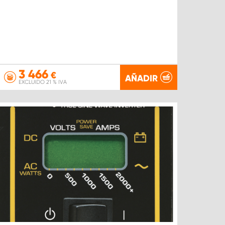
3 466
€
AÑADIR
EXCLUIDO 21 % IVA