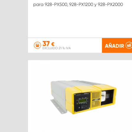
para 928-PX500, 928-PX1200 y 928-PX2000
37
€
AÑADIR
EXCLUIDO 21 % IVA