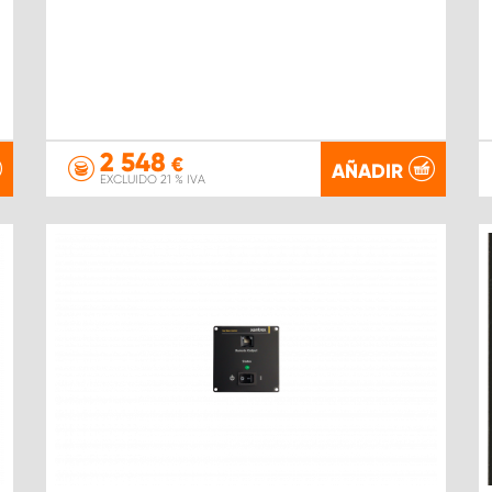
2 548
€
AÑADIR
EXCLUIDO 21 % IVA