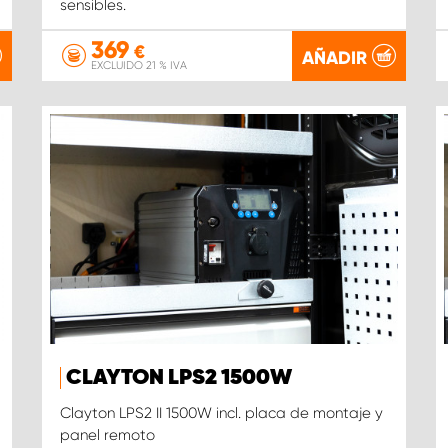
sensibles.
369
€
AÑADIR
EXCLUIDO 21 % IVA
CLAYTON LPS2 1500W
Clayton LPS2 II 1500W incl. placa de montaje y
panel remoto