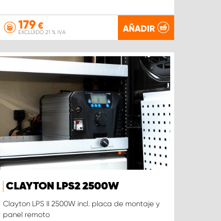
179
€
AÑADIR
EXCLUIDO 21 % IVA
CLAYTON LPS2 2500W
Clayton LPS II 2500W incl. placa de montaje y
panel remoto