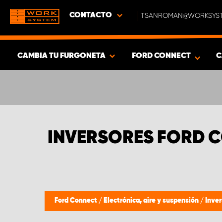
CONTACTO
TSANROMAN@WORKSYST
CAMBIA TU FURGONETA
FORD CONNECT
C
MOSTRAR RESULTADOS -
431
PRODUCTOS
INVERSORES FORD 
Ford Connect
/
Electrónica, aire y suspensión
/
Inver