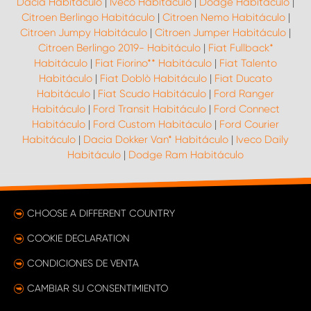
Dacia Habitáculo
|
Iveco Habitáculo
|
Dodge Habitáculo
|
Citroen Berlingo Habitáculo
|
Citroen Nemo Habitáculo
|
Citroen Jumpy Habitáculo
|
Citroen Jumper Habitáculo
|
Citroen Berlingo 2019- Habitáculo
|
Fiat Fullback*
Habitáculo
|
Fiat Fiorino** Habitáculo
|
Fiat Talento
Habitáculo
|
Fiat Doblò Habitáculo
|
Fiat Ducato
Habitáculo
|
Fiat Scudo Habitáculo
|
Ford Ranger
Habitáculo
|
Ford Transit Habitáculo
|
Ford Connect
Habitáculo
|
Ford Custom Habitáculo
|
Ford Courier
Habitáculo
|
Dacia Dokker Van* Habitáculo
|
Iveco Daily
Habitáculo
|
Dodge Ram Habitáculo
CHOOSE A DIFFERENT COUNTRY
COOKIE DECLARATION
CONDICIONES DE VENTA
CAMBIAR SU CONSENTIMIENTO