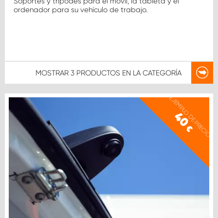
Soportes y trípodes para el móvil, la tableta y el
ordenador para su vehículo de trabajo.
MOSTRAR
3 PRODUCTOS
EN LA CATEGORÍA
EJEMPLO DE PRECIO
40
€