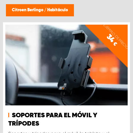
Citroen Berlingo
/
Habitáculo
EJEMPLO DE PRECIO
34
€
SOPORTES PARA EL MÓVIL Y
TRÍPODES