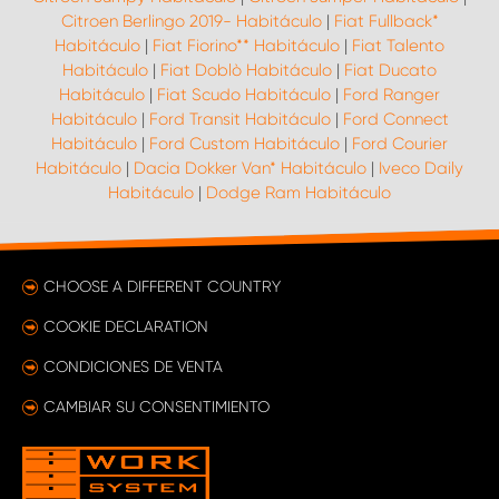
Citroen Berlingo 2019- Habitáculo
|
Fiat Fullback*
Habitáculo
|
Fiat Fiorino** Habitáculo
|
Fiat Talento
Habitáculo
|
Fiat Doblò Habitáculo
|
Fiat Ducato
Habitáculo
|
Fiat Scudo Habitáculo
|
Ford Ranger
Habitáculo
|
Ford Transit Habitáculo
|
Ford Connect
Habitáculo
|
Ford Custom Habitáculo
|
Ford Courier
Habitáculo
|
Dacia Dokker Van* Habitáculo
|
Iveco Daily
Habitáculo
|
Dodge Ram Habitáculo
CHOOSE A DIFFERENT COUNTRY
COOKIE DECLARATION
CONDICIONES DE VENTA
CAMBIAR SU CONSENTIMIENTO