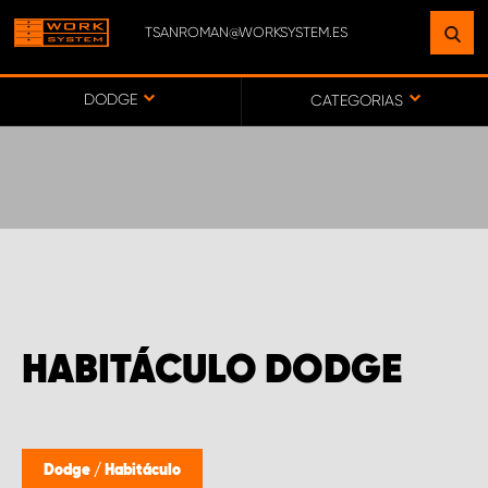
TSANROMAN@WORKSYSTEM.ES
ENCUENTRE UNA INSTALACIÓN
CERCA DE USTED
DODGE
CATEGORIAS
IR AL MAPA
SERVICIO AL CLIENTE
HABITÁCULO DODGE
Dodge
/
Habitáculo