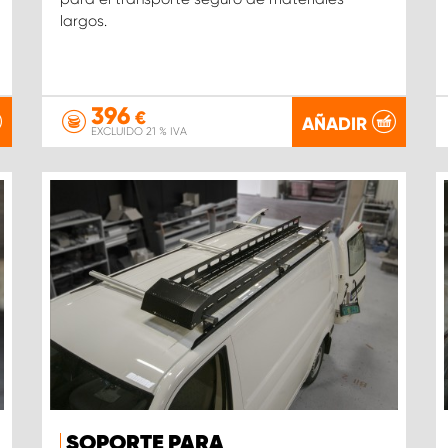
largos.
396
€
AÑADIR
EXCLUIDO 21 % IVA
SOPORTE PARA