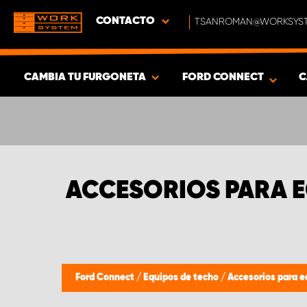
CONTACTO
TSANROMAN@WORKSYST
CAMBIA TU FURGONETA
FORD CONNECT
C
MOSTRAR RESULTADOS -
431
PRODUCTOS
ACCESORIOS PARA 
Ford Connect
/
Equipos de techo
/
Accesorios para e