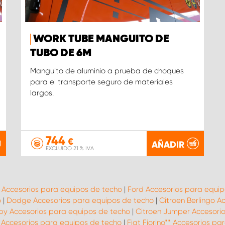
WORK TUBE MANGUITO DE
TUBO DE 6M
Manguito de aluminio a prueba de choques
para el transporte seguro de materiales
largos.
744
€
AÑADIR
EXCLUIDO 21 % IVA
t Accesorios para equipos de techo
|
Ford Accesorios para equip
o
|
Dodge Accesorios para equipos de techo
|
Citroen Berlingo A
py Accesorios para equipos de techo
|
Citroen Jumper Accesori
* Accesorios para equipos de techo
|
Fiat Fiorino** Accesorios p