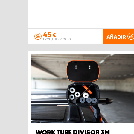
45
€
AÑADIR
EXCLUIDO 21 % IVA
WORK TUBE DIVISOR 3M