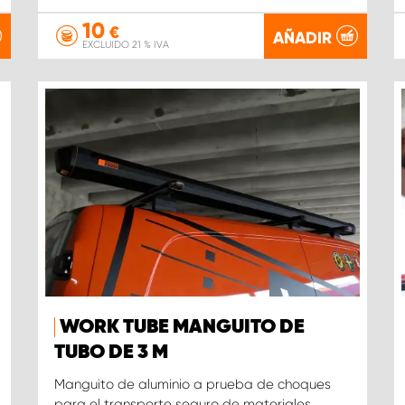
10
€
AÑADIR
EXCLUIDO 21 % IVA
WORK TUBE MANGUITO DE
TUBO DE 3 M
Manguito de aluminio a prueba de choques
para el transporte seguro de materiales