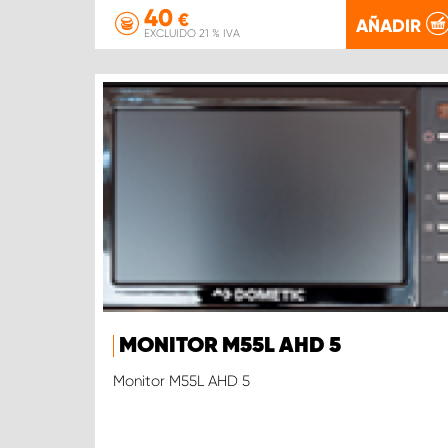
40
€
AÑADIR
EXCLUIDO 21 % IVA
MONITOR M55L AHD 5
Monitor M55L AHD 5