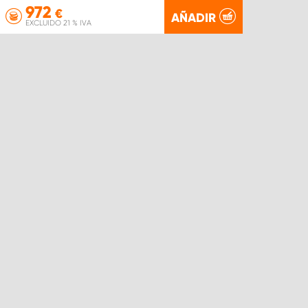
972
€
AÑADIR
EXCLUIDO 21 % IVA