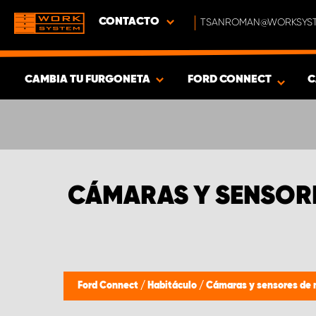
CONTACTO
TSANROMAN@WORKSYST
CAMBIA TU FURGONETA
FORD CONNECT
C
MOSTRAR RESULTADOS -
431
PRODUCTOS
CÁMARAS Y SENSOR
Ford Connect
/
Habitáculo
/
Cámaras y sensores de 