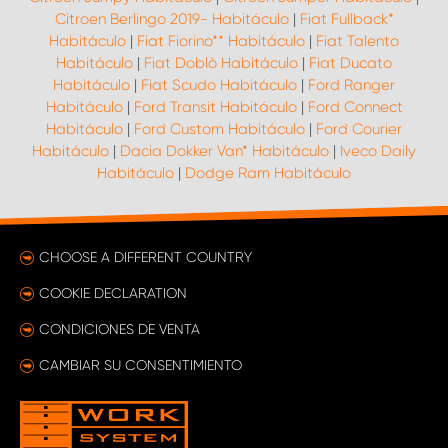
Citroen Berlingo 2019- Habitáculo
|
Fiat Fullback*
Habitáculo
|
Fiat Fiorino** Habitáculo
|
Fiat Talento
Habitáculo
|
Fiat Doblò Habitáculo
|
Fiat Ducato
Habitáculo
|
Fiat Scudo Habitáculo
|
Ford Ranger
Habitáculo
|
Ford Transit Habitáculo
|
Ford Connect
Habitáculo
|
Ford Custom Habitáculo
|
Ford Courier
Habitáculo
|
Dacia Dokker Van* Habitáculo
|
Iveco Daily
Habitáculo
|
Dodge Ram Habitáculo
CHOOSE A DIFFERENT COUNTRY
COOKIE DECLARATION
CONDICIONES DE VENTA
CAMBIAR SU CONSENTIMIENTO