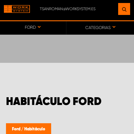
TSANROMAN@WORKSYSTEM.ES
ENCUENTRE UNA INSTALACIÓN
CERCA DE USTED
FORD
CATEGORIAS
IR AL MAPA
SERVICIO AL CLIENTE
HABITÁCULO FORD
Ford
/
Habitáculo