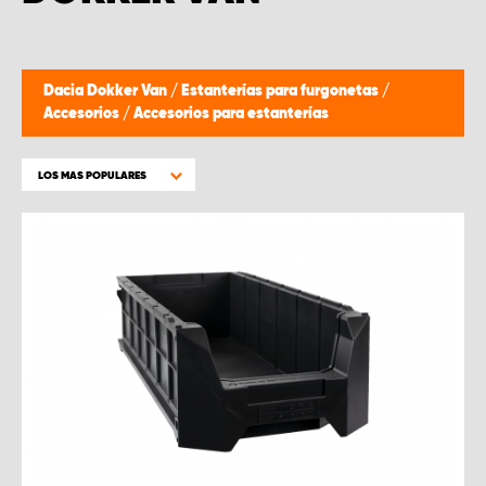
Dacia Dokker Van
/
Estanterías para furgonetas
/
Accesorios
/
Accesorios para estanterías
LOS MAS POPULARES