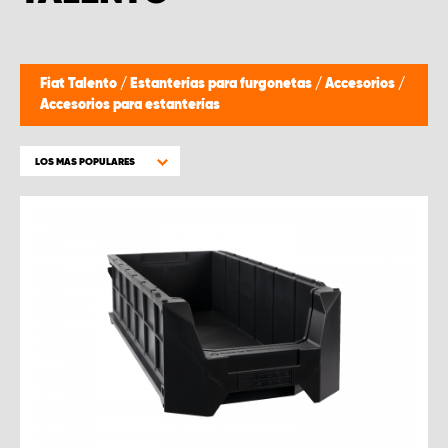
Fiat Talento
/
Estanterías para furgonetas
/
Accesorios
/
Accesorios para estanterías
LOS MAS POPULARES