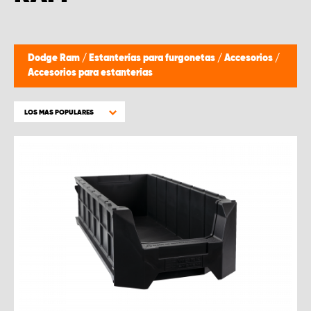
Dodge Ram
/
Estanterías para furgonetas
/
Accesorios
/
Accesorios para estanterías
LOS MAS POPULARES