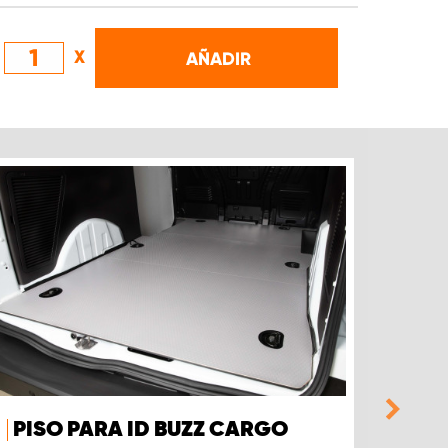
X
AÑADIR
PISO PARA ID BUZZ CARGO
PIS