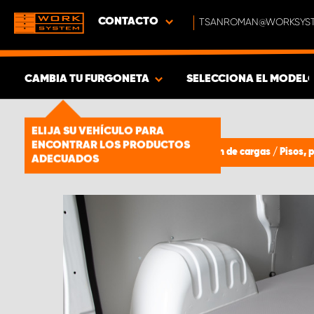
CONTACTO
TSANROMAN@WORKSYST
CAMBIA TU FURGONETA
SELECCIONA EL MODEL
MOSTRAR RESULTADOS -
1661
ELIJA SU VEHÍCULO PARA
PRODUCTOS
ENCONTRAR LOS PRODUCTOS
Paneles de protección y sujeción de cargas
/
Pisos, 
ADECUADOS