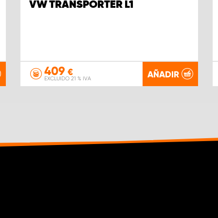
VW TRANSPORTER L1
409
€
AÑADIR
EXCLUIDO 21 % IVA