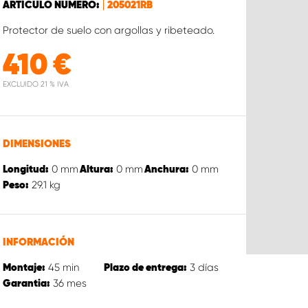
ARTÍCULO NÚMERO:
205021RB
Protector de suelo con argollas y ribeteado.
410
€
EXCLUIDO 21 % IVA
DIMENSIONES
0
mm
0
mm
0
mm
Longitud:
Altura:
Anchura:
29.1
kg
Peso:
INFORMACIÓN
45
min
3
días
Montaje:
Plazo de entrega:
36
mes
Garantia: