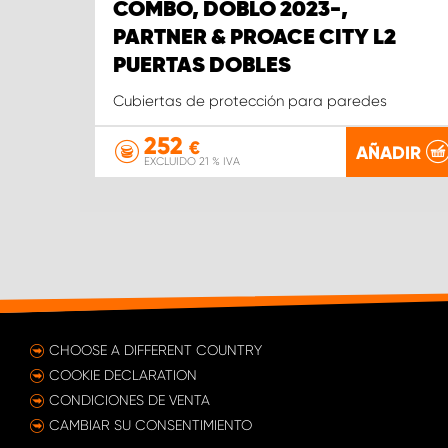
COMBO, DOBLO 2023-,
PARTNER & PROACE CITY L2
PUERTAS DOBLES
Cubiertas de protección para paredes
252
€
AÑADIR
EXCLUIDO 21 % IVA
CHOOSE A DIFFERENT COUNTRY
COOKIE DECLARATION
CONDICIONES DE VENTA
CAMBIAR SU CONSENTIMIENTO