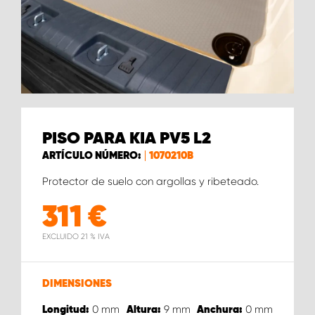
PISO PARA KIA PV5 L2
ARTÍCULO NÚMERO:
1070210B
Protector de suelo con argollas y ribeteado.
311
€
EXCLUIDO 21 % IVA
DIMENSIONES
0
mm
9
mm
0
mm
Longitud:
Altura:
Anchura: