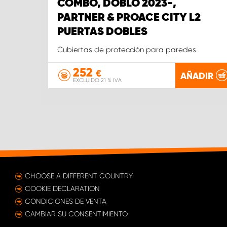
COMBO, DOBLO 2023-,
PARTNER & PROACE CITY L2
PUERTAS DOBLES
Cubiertas de protección para paredes
252
€
AÑADIR
EXCLUIDO 21 % IVA
CHOOSE A DIFFERENT COUNTRY
COOKIE DECLARATION
CONDICIONES DE VENTA
CAMBIAR SU CONSENTIMIENTO