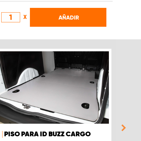
X
AÑADIR
PISO PARA ID BUZZ CARGO
PIS