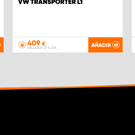
VW TRANSPORTER L1
409
€
AÑADIR
EXCLUIDO 21 % IVA