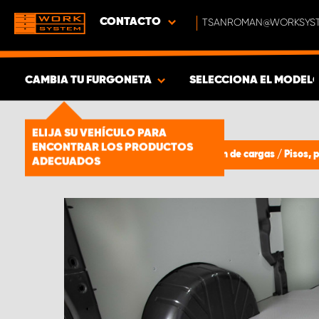
CONTACTO
TSANROMAN@WORKSYST
CAMBIA TU FURGONETA
SELECCIONA EL MODEL
MOSTRAR RESULTADOS -
1661
ELIJA SU VEHÍCULO PARA
PRODUCTOS
ENCONTRAR LOS PRODUCTOS
Paneles de protección y sujeción de cargas
/
Pisos, 
ADECUADOS