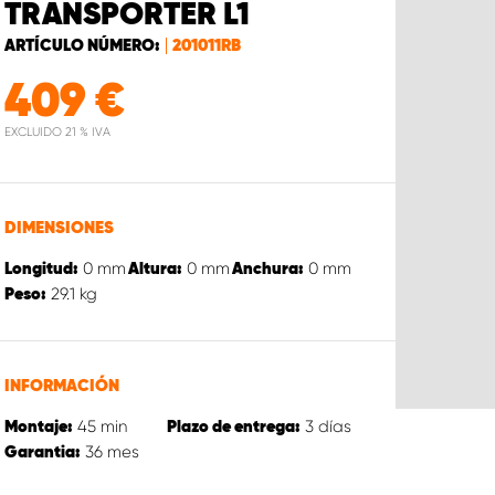
TRANSPORTER L1
ARTÍCULO NÚMERO:
201011RB
409
€
EXCLUIDO 21 % IVA
DIMENSIONES
0
mm
0
mm
0
mm
Longitud:
Altura:
Anchura:
29.1
kg
Peso:
INFORMACIÓN
45
min
3
días
Montaje:
Plazo de entrega:
36
mes
Garantia: