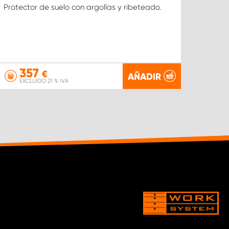
TRA
Protector de suelo con argollas y ribeteado.
357
€
AÑADIR
EXCLUIDO 21 % IVA
EX