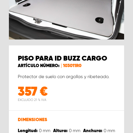
PISO PARA ID BUZZ CARGO
ARTÍCULO NÚMERO:
103011R0
Protector de suelo con argollas y ribeteado.
357
€
EXCLUIDO 21 % IVA
DIMENSIONES
0
mm
0
mm
0
mm
Longitud:
Altura:
Anchura: