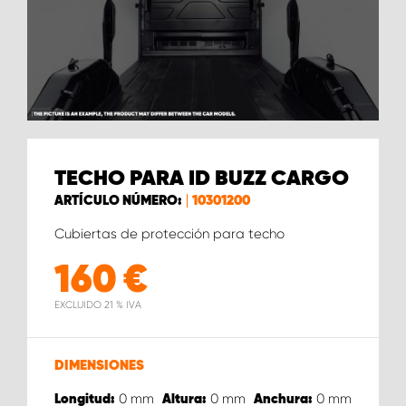
TECHO PARA ID BUZZ CARGO
ARTÍCULO NÚMERO:
10301200
Cubiertas de protección para techo
160
€
EXCLUIDO 21 % IVA
DIMENSIONES
0
mm
0
mm
0
mm
Longitud:
Altura:
Anchura: