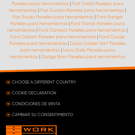
Paneles para herramientas
|
Fiat Doblò Paneles para
herramientas
|
Fiat Ducato Paneles para herramientas
|
Fiat Scudo Paneles para herramientas
|
Ford Ranger
Paneles para herramientas
|
Ford Transit Paneles para
herramientas
|
Ford Connect Paneles para herramientas
|
Ford Custom Paneles para herramientas
|
Ford Courier
Paneles para herramientas
|
Dacia Dokker Van* Paneles
para herramientas
|
Iveco Daily Paneles para
herramientas
|
Dodge Ram Paneles para herramientas
CHOOSE A DIFFERENT COUNTRY
COOKIE DECLARATION
CONDICIONES DE VENTA
CAMBIAR SU CONSENTIMIENTO