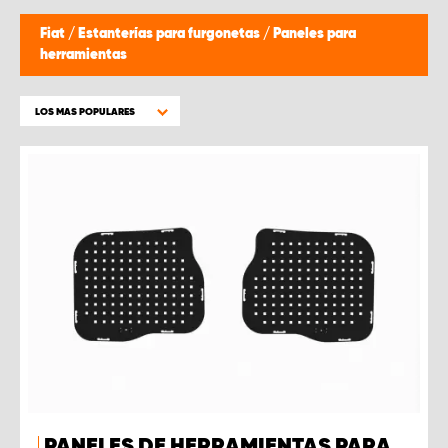
Fiat
/
Estanterías para furgonetas
/
Paneles para
herramientas
LOS MAS POPULARES
PANELES DE HERRAMIENTAS PARA