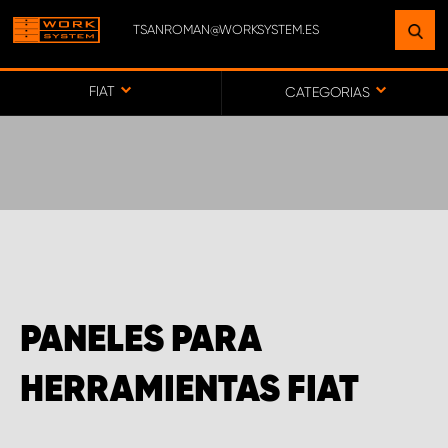
TSANROMAN@WORKSYSTEM.ES
ENCUENTRE UNA INSTALACIÓN
CERCA DE USTED
FIAT
CATEGORIAS
IR AL MAPA
SERVICIO AL CLIENTE
PANELES PARA
HERRAMIENTAS FIAT