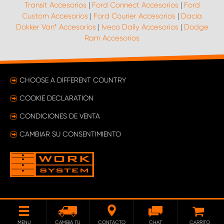
Transit Accesorios
|
Ford Connect Accesorios
|
Ford
Custom Accesorios
|
Ford Courier Accesorios
|
Dacia
Dokker Van* Accesorios
|
Iveco Daily Accesorios
|
Dodge
Ram Accesorios
CHOOSE A DIFFERENT COUNTRY
COOKIE DECLARATION
CONDICIONES DE VENTA
CAMBIAR SU CONSENTIMIENTO
MENU
CAMBIA TU
CONTACTO
CHAT
CARRITO