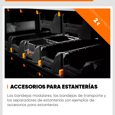
EJEMPLO DE PRECIO
2
€
ACCESORIOS PARA ESTANTERÍAS
Las bandejas modulares, las bandejas de transporte y
los separadores de estanterías son ejemplos de
accesorios para estanterías.