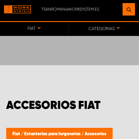
TSANROMAN@WORKSYSTEM.ES
ENCUENTRE UNA INSTALACIÓN
CERCA DE USTED
FIAT
CATEGORIAS
IR AL MAPA
SERVICIO AL CLIENTE
ACCESORIOS FIAT
Fiat
/
Estanterías para furgonetas
/
Accesorios