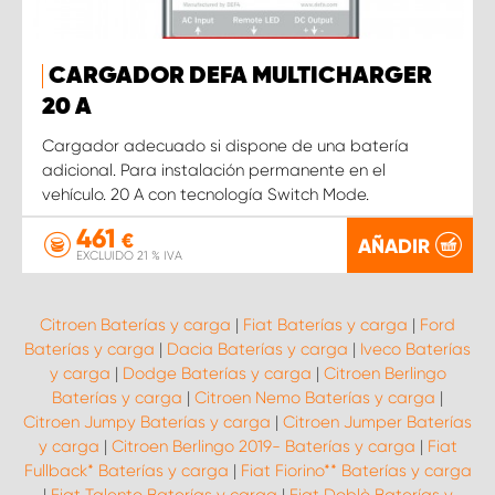
CARGADOR DEFA MULTICHARGER
20 A
Cargador adecuado si dispone de una batería
adicional. Para instalación permanente en el
vehículo. 20 A con tecnología Switch Mode.
461
€
AÑADIR
EXCLUIDO 21 % IVA
Citroen Baterías y carga
|
Fiat Baterías y carga
|
Ford
Baterías y carga
|
Dacia Baterías y carga
|
Iveco Baterías
y carga
|
Dodge Baterías y carga
|
Citroen Berlingo
Baterías y carga
|
Citroen Nemo Baterías y carga
|
Citroen Jumpy Baterías y carga
|
Citroen Jumper Baterías
y carga
|
Citroen Berlingo 2019- Baterías y carga
|
Fiat
Fullback* Baterías y carga
|
Fiat Fiorino** Baterías y carga
|
Fiat Talento Baterías y carga
|
Fiat Doblò Baterías y