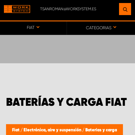
TSANROMAN@WORKSYSTEM.ES
ENCUENTRE UNA INSTALACIÓN
CERCA DE USTED
FIAT
CATEGORIAS
IR AL MAPA
SERVICIO AL CLIENTE
BATERÍAS Y CARGA FIAT
Fiat
/
Electrónica, aire y suspensión
/
Baterías y carga