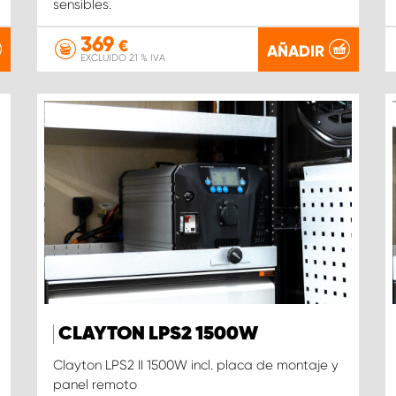
sensibles.
369
€
AÑADIR
EXCLUIDO 21 % IVA
CLAYTON LPS2 1500W
Clayton LPS2 II 1500W incl. placa de montaje y
panel remoto