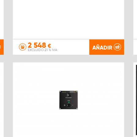
2 548
€
AÑADIR
EXCLUIDO 21 % IVA