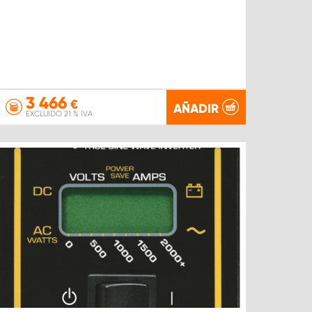
3 466
€
AÑADIR
EXCLUIDO 21 % IVA