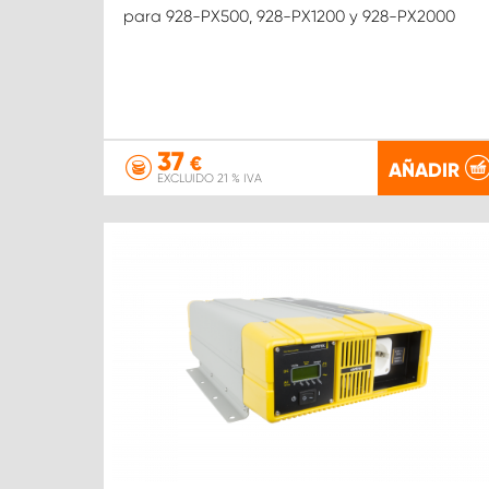
para 928-PX500, 928-PX1200 y 928-PX2000
37
€
AÑADIR
EXCLUIDO 21 % IVA