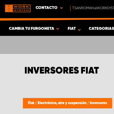
CONTACTO
TSANROMAN@WORKSYST
CAMBIA TU FURGONETA
FIAT
CATEGORIA
MOSTRAR RESULTADOS -
546
PRODUCTOS
INVERSORES FIAT
Fiat
/
Electrónica, aire y suspensión
/
Inversores