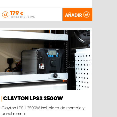
179
€
AÑADIR
EXCLUIDO 21 % IVA
CLAYTON LPS2 2500W
Clayton LPS II 2500W incl. placa de montaje y
panel remoto