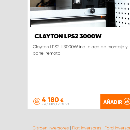
CLAYTON LPS2 3000W
Clayton LPS2 II 3000W incl. placa de montaje y
panel remoto
4 180
€
AÑADIR
EXCLUIDO 21 % IVA
Citroen Inversores
|
Fiat Inversores
|
Ford Inverso