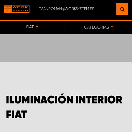
TSANROMAN@WORKSYSTEM.ES
ENCUENTRE UNA INSTALACIÓN
CERCA DE USTED
FIAT
CATEGORIAS
IR AL MAPA
SERVICIO AL CLIENTE
ILUMINACIÓN INTERIOR
FIAT