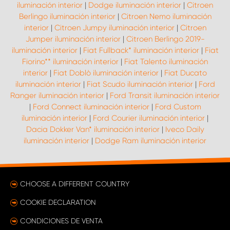
iluminación interior
|
Dodge iluminación interior
|
Citroen
Berlingo iluminación interior
|
Citroen Nemo iluminación
interior
|
Citroen Jumpy iluminación interior
|
Citroen
Jumper iluminación interior
|
Citroen Berlingo 2019-
iluminación interior
|
Fiat Fullback* iluminación interior
|
Fiat
Fiorino** iluminación interior
|
Fiat Talento iluminación
interior
|
Fiat Doblò iluminación interior
|
Fiat Ducato
iluminación interior
|
Fiat Scudo iluminación interior
|
Ford
Ranger iluminación interior
|
Ford Transit iluminación interior
|
Ford Connect iluminación interior
|
Ford Custom
iluminación interior
|
Ford Courier iluminación interior
|
Dacia Dokker Van* iluminación interior
|
Iveco Daily
iluminación interior
|
Dodge Ram iluminación interior
CHOOSE A DIFFERENT COUNTRY
COOKIE DECLARATION
CONDICIONES DE VENTA