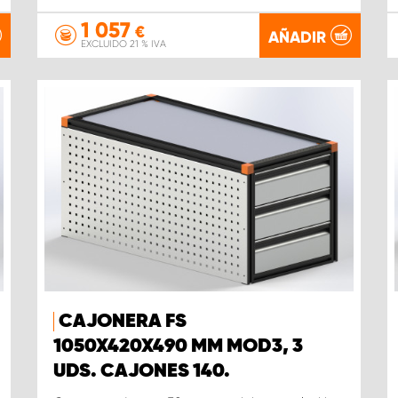
1 057
€
AÑADIR
EXCLUIDO 21 % IVA
CAJONERA FS
1050X420X490 MM MOD3, 3
UDS. CAJONES 140.