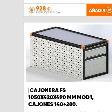
928
€
AÑADIR
EXCLUIDO 21 % IVA
CAJONERA FS
1050X420X490 MM MOD1,
CAJONES 140+280.