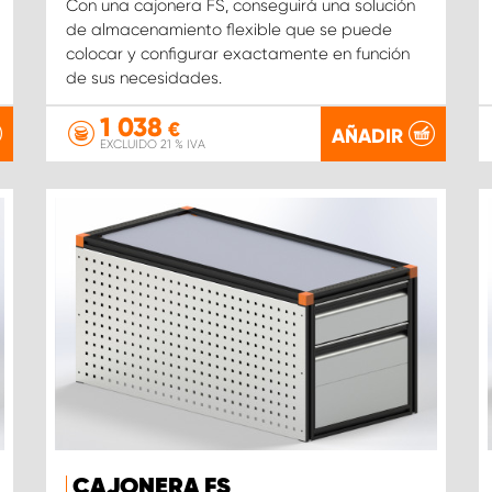
Con una cajonera FS, conseguirá una solución
de almacenamiento flexible que se puede
colocar y configurar exactamente en función
de sus necesidades.
1 038
€
AÑADIR
EXCLUIDO 21 % IVA
CAJONERA FS