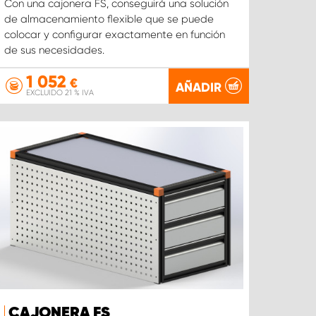
Con una cajonera FS, conseguirá una solución
de almacenamiento flexible que se puede
colocar y configurar exactamente en función
de sus necesidades.
1 052
€
AÑADIR
EXCLUIDO 21 % IVA
CAJONERA FS