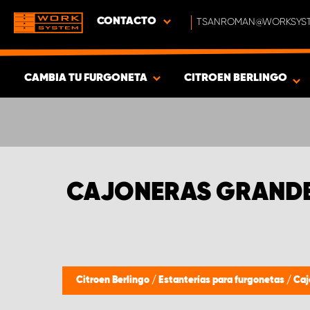
CONTACTO
TSANROMAN@WORKSYST
CAMBIA TU FURGONETA
CITROEN BERLINGO
MOSTRAR RESULTADOS -
365
PRODUCTOS
CAJONERAS GRANDE
Citroen Berlingo
/
Estanterías para furgonetas
/
Caj