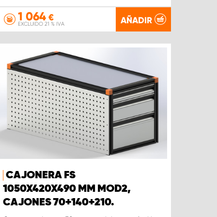
1 064
€
AÑADIR
EXCLUIDO 21 % IVA
CAJONERA FS
1050X420X490 MM MOD2,
CAJONES 70+140+210.