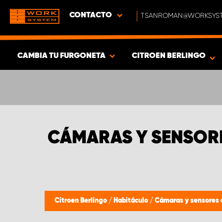
CONTACTO
TSANROMAN@WORKSYST
CAMBIA TU FURGONETA
CITROEN BERLINGO
MOSTRAR RESULTADOS -
365
PRODUCTOS
CÁMARAS Y SENSORE
Citroen Berlingo
/
Habitáculo
/
Cámaras y sensores 