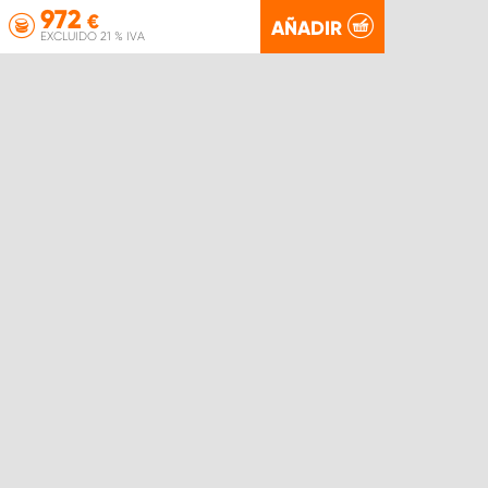
972
€
AÑADIR
EXCLUIDO 21 % IVA