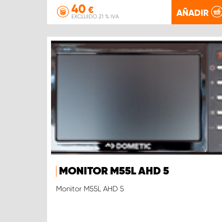
40
€
AÑADIR
EXCLUIDO 21 % IVA
MONITOR M55L AHD 5
Monitor M55L AHD 5