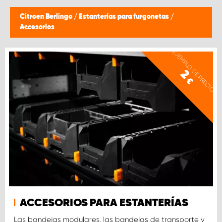
Citroen Berlingo
/
Estanterías para furgonetas
/
Accesorios
EJEMPLO DE PRECIO
2
€
ACCESORIOS PARA ESTANTERÍAS
Las bandejas modulares, las bandejas de transporte y