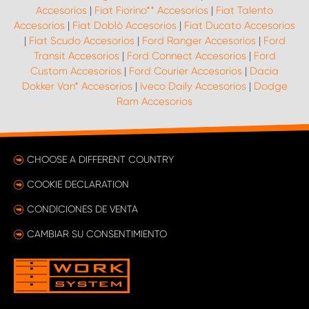
Accesorios
|
Fiat Fiorino** Accesorios
|
Fiat Talento
Accesorios
|
Fiat Doblò Accesorios
|
Fiat Ducato Accesorios
|
Fiat Scudo Accesorios
|
Ford Ranger Accesorios
|
Ford
Transit Accesorios
|
Ford Connect Accesorios
|
Ford
Custom Accesorios
|
Ford Courier Accesorios
|
Dacia
Dokker Van* Accesorios
|
Iveco Daily Accesorios
|
Dodge
Ram Accesorios
CHOOSE A DIFFERENT COUNTRY
COOKIE DECLARATION
CONDICIONES DE VENTA
CAMBIAR SU CONSENTIMIENTO