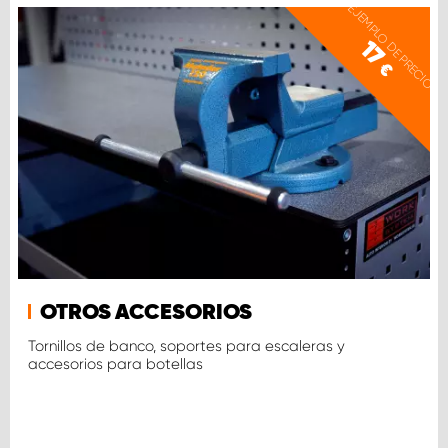
EJEMPLO DE PRECIO
17
€
OTROS ACCESORIOS
Tornillos de banco, soportes para escaleras y
accesorios para botellas