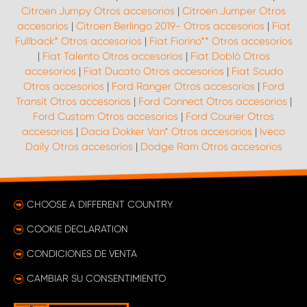
Citroen Jumpy Otros accesorios
|
Citroen Jumper Otros
accesorios
|
Citroen Berlingo 2019- Otros accesorios
|
Fiat
Fullback* Otros accesorios
|
Fiat Fiorino** Otros accesorios
|
Fiat Talento Otros accesorios
|
Fiat Doblò Otros
accesorios
|
Fiat Ducato Otros accesorios
|
Fiat Scudo
Otros accesorios
|
Ford Ranger Otros accesorios
|
Ford
Transit Otros accesorios
|
Ford Connect Otros accesorios
|
Ford Custom Otros accesorios
|
Ford Courier Otros
accesorios
|
Dacia Dokker Van* Otros accesorios
|
Iveco
Daily Otros accesorios
|
Dodge Ram Otros accesorios
CHOOSE A DIFFERENT COUNTRY
COOKIE DECLARATION
CONDICIONES DE VENTA
CAMBIAR SU CONSENTIMIENTO