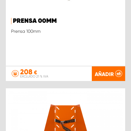
PRENSA 00MM
Prensa 100mm
208
€
AÑADIR
EXCLUIDO 21 % IVA