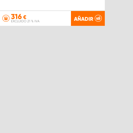
316
€
AÑADIR
EXCLUIDO 21 % IVA