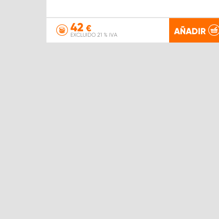
42
€
AÑADIR
EXCLUIDO 21 % IVA