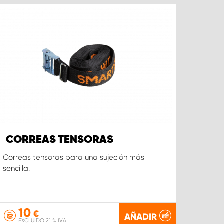
CORREAS TENSORAS
Correas tensoras para una sujeción más
sencilla.
10
€
AÑADIR
EXCLUIDO 21 % IVA