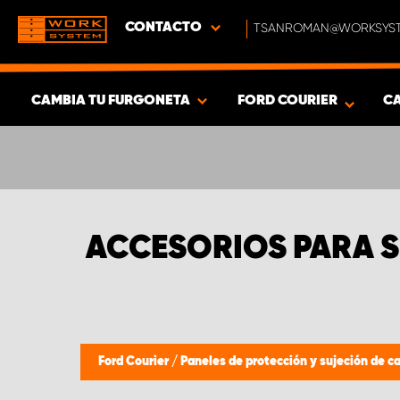
CONTACTO
TSANROMAN@WORKSYST
CAMBIA TU FURGONETA
FORD COURIER
C
MOSTRAR RESULTADOS -
332
PRODUCTOS
ACCESORIOS PARA S
Ford Courier
/
Paneles de protección y sujeción de c