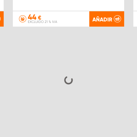
44
€
AÑADIR
EXCLUIDO 21 % IVA