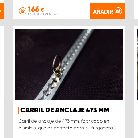
166
€
AÑADIR
EXCLUIDO 21 % IVA
CARRIL DE ANCLAJE 473 MM
Carril de anclaje de 473 mm, fabricado en
aluminio, que es perfecto para su furgoneta.