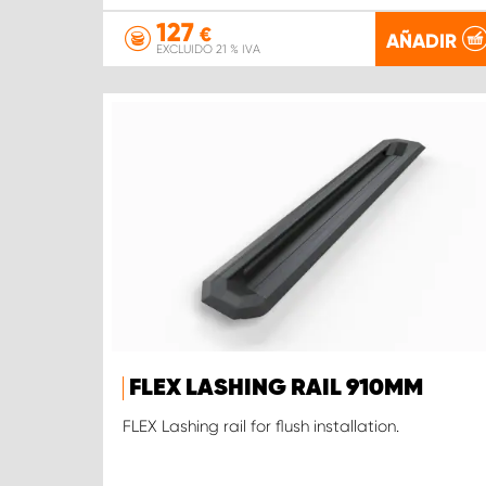
127
€
AÑADIR
EXCLUIDO 21 % IVA
FLEX LASHING RAIL 910MM
FLEX Lashing rail for flush installation.